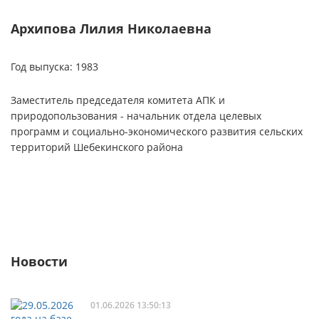
Архипова Лилия Николаевна
Б
Год выпуска: 1983
Го
Заместитель председателя комитета АПК и
Д
природопользования - начальник отдела целевых
программ и социально-экономического развития сельских
территорий Шебекинского района
Новости
01.06.2026 13:50:13