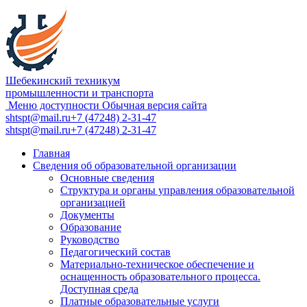
Шебекинский техникум
промышленности и транспорта
Меню доступности
Обычная версия сайта
shtspt@mail.ru
+7 (47248) 2-31-47
shtspt@mail.ru
+7 (47248) 2-31-47
Главная
Сведения об образовательной организации
Основные сведения
Структура и органы управления образовательной
организацией
Документы
Образование
Руководство
Педагогический состав
Материально-техническое обеспечение и
оснащенность образовательного процесса.
Доступная среда
Платные образовательные услуги